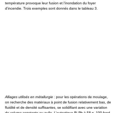
température provoque leur fusion et l’inondation du foyer
d’incendie. Trois exemples sont donnés dans le tableau 3.
Alliages utilisés en métallurgie
: pour les opérations de moulage,
on recherche des matériaux à point de fusion relativement bas, de
fluidité et de densité suffisantes, se solidifiant avec une variation
de volume constante ou nulle. L’eutectique Bi-Pb à 58 p. 100 fond