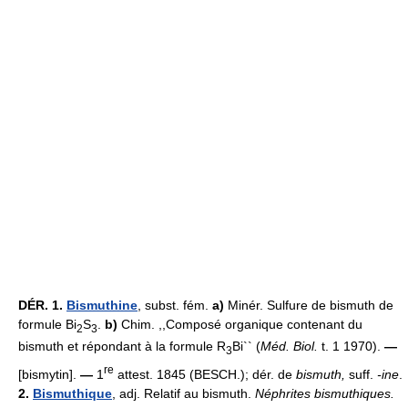
DÉR.
1.
Bismuthine
, subst. fém.
a)
Minér. Sulfure de bismuth de
formule Bi
S
.
b)
Chim. ,,Composé organique contenant du
2
3
bismuth et répondant à la formule R
Bi`` (
Méd. Biol.
t. 1 1970).
—
3
re
[bismytin].
—
1
attest. 1845 (BESCH.); dér. de
bismuth,
suff.
-ine
.
2.
Bismuthique
, adj. Relatif au bismuth.
Néphrites bismuthiques.