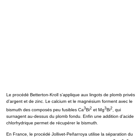
Le procédé Betterton-Kroll s’applique aux lingots de plomb privés
d’argent et de zinc. Le calcium et le magnésium forment avec le
3
2
3
2
bismuth des composés peu fusibles Ca
Bi
et Mg
Bi
, qui
surnagent au-dessus du plomb fondu. Enfin une addition d’acide
chlorhydrique permet de récupérer le bismuth.
En France, le procédé Jollivet-Peñarroya utilise la séparation du