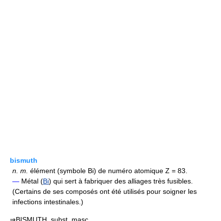
bismuth
n.
m.
élément (symbole Bi) de numéro atomique Z = 83.
—
Métal (
Bi
) qui sert à fabriquer des alliages très fusibles.
(Certains de ses composés ont été utilisés pour soigner les
infections intestinales.)
⇒BISMUTH, subst. masc.