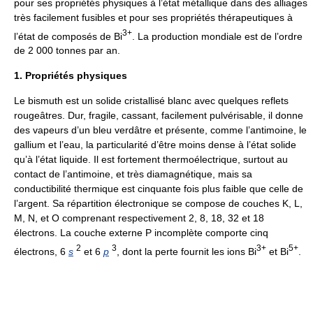
pour ses propriétés physiques à l’état métallique dans des alliages
très facilement fusibles et pour ses propriétés thérapeutiques à
3+
l’état de composés de Bi
. La production mondiale est de l’ordre
de 2 000 tonnes par an.
1. Propriétés physiques
Le bismuth est un solide cristallisé blanc avec quelques reflets
rougeâtres. Dur, fragile, cassant, facilement pulvérisable, il donne
des vapeurs d’un bleu verdâtre et présente, comme l’antimoine, le
gallium et l’eau, la particularité d’être moins dense à l’état solide
qu’à l’état liquide. Il est fortement thermoélectrique, surtout au
contact de l’antimoine, et très diamagnétique, mais sa
conductibilité thermique est cinquante fois plus faible que celle de
l’argent. Sa répartition électronique se compose de couches K, L,
M, N, et O comprenant respectivement 2, 8, 18, 32 et 18
électrons. La couche externe P incomplète comporte cinq
2
3
3+
5+
électrons, 6
s
et 6
p
, dont la perte fournit les ions Bi
et Bi
.