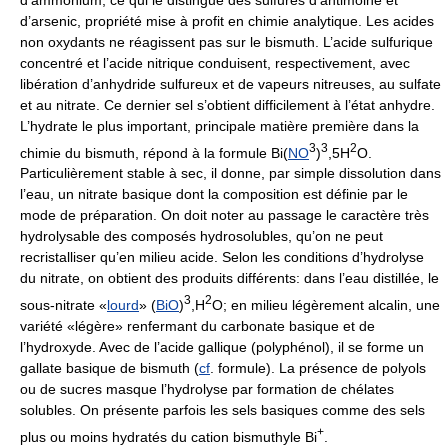
d’arsenic, propriété mise à profit en chimie analytique. Les acides
non oxydants ne réagissent pas sur le bismuth. L’acide sulfurique
concentré et l’acide nitrique conduisent, respectivement, avec
libération d’anhydride sulfureux et de vapeurs nitreuses, au sulfate
et au nitrate. Ce dernier sel s’obtient difficilement à l’état anhydre.
L’hydrate le plus important, principale matière première dans la
3
3
2
chimie du bismuth, répond à la formule Bi(
NO
)
,5H
O.
Particulièrement stable à sec, il donne, par simple dissolution dans
l’eau, un nitrate basique dont la composition est définie par le
mode de préparation. On doit noter au passage le caractère très
hydrolysable des composés hydrosolubles, qu’on ne peut
recristalliser qu’en milieu acide. Selon les conditions d’hydrolyse
du nitrate, on obtient des produits différents: dans l’eau distillée, le
3
2
sous-nitrate «
lourd
» (
BiO
)
,H
O; en milieu légèrement alcalin, une
variété «légère» renfermant du carbonate basique et de
l’hydroxyde. Avec de l’acide gallique (polyphénol), il se forme un
gallate basique de bismuth (
cf
. formule). La présence de polyols
ou de sucres masque l’hydrolyse par formation de chélates
solubles. On présente parfois les sels basiques comme des sels
+
plus ou moins hydratés du cation bismuthyle Bi
.