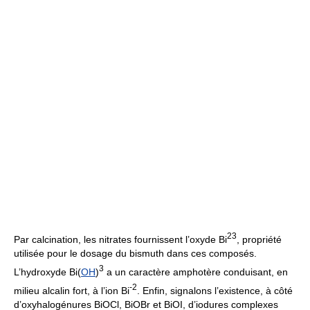
2
3
Par calcination, les nitrates fournissent l’oxyde Bi
, propriété
utilisée pour le dosage du bismuth dans ces composés.
3
L’hydroxyde Bi(
OH
)
a un caractère amphotère conduisant, en
-2
milieu alcalin fort, à l’ion Bi
. Enfin, signalons l’existence, à côté
d’oxyhalogénures BiOCl, BiOBr et BiOI, d’iodures complexes