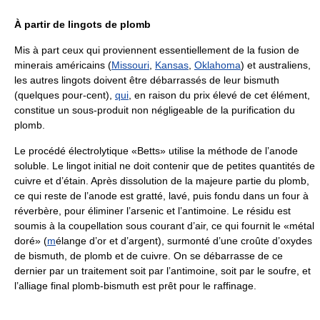
À partir de lingots de plomb
Mis à part ceux qui proviennent essentiellement de la fusion de
minerais américains (
Missouri
,
Kansas
,
Oklahoma
) et australiens,
les autres lingots doivent être débarrassés de leur bismuth
(quelques pour-cent),
qui
, en raison du prix élevé de cet élément,
constitue un sous-produit non négligeable de la purification du
plomb.
Le procédé électrolytique «Betts» utilise la méthode de l’anode
soluble. Le lingot initial ne doit contenir que de petites quantités de
cuivre et d’étain. Après dissolution de la majeure partie du plomb,
ce qui reste de l’anode est gratté, lavé, puis fondu dans un four à
réverbère, pour éliminer l’arsenic et l’antimoine. Le résidu est
soumis à la coupellation sous courant d’air, ce qui fournit le «métal
doré» (
m
élange d’or et d’argent), surmonté d’une croûte d’oxydes
de bismuth, de plomb et de cuivre. On se débarrasse de ce
dernier par un traitement soit par l’antimoine, soit par le soufre, et
l’alliage final plomb-bismuth est prêt pour le raffinage.