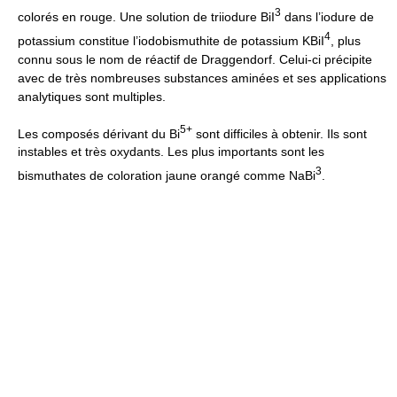
3
colorés en rouge. Une solution de triiodure BiI
dans l’iodure de
4
potassium constitue l’iodobismuthite de potassium KBiI
, plus
connu sous le nom de réactif de Draggendorf. Celui-ci précipite
avec de très nombreuses substances aminées et ses applications
analytiques sont multiples.
5+
Les composés dérivant du Bi
sont difficiles à obtenir. Ils sont
instables et très oxydants. Les plus importants sont les
3
bismuthates de coloration jaune orangé comme NaBi
.