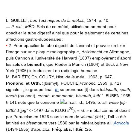
L. GUILLET,
Les Techniques de la métall.,
1944, p. 40.
—
P. ext.,
MÉD.
Sels de ce métal, utilisés notamment pour
opacifier le tube digestif ainsi que pour le traitement de certaines
affections gastro-duodénales :
•
2. Pour opacifier le tube digestif de l'animal et pouvoir en fixer
l'image sur une plaque radiographique, Holzknecht en Allemagne,
puis Cannon à l'université de Harvard (1897) employèrent d'abord
les sels de
bismuth
, que Rieder à Munich (1904) et Beck à New
York (1906) introduisirent en radiologie humaine.
M. BARIÉTY, Ch. COURY,
Hist. de la méd.,
1963, p. 647.
Prononc. et Orth. :
[bismyt]. FOUCHÉ
Prononc.
1959, p. 417
signale : ,,le groupe final
-
th
se prononce [t] dans
feldspath, spath,
aneth
(ou anet),
crouth, mammouth, bismuth, luth
``. BUBEN 1935,
§ 141 note que la consonne
a.h.all. id., 1495, b. all.
wese [s]i-
20
8283-1.jpg" />
1497 dans KLUGE
); «
id.
» métal connu et décrit
par Paracelse en 1526 sous le nom de
wismat (ibid.)
; l'all. a été
latinisé en
bisemutum
vers 1530 par le minéralogiste all.
Agricola
(1494-1555) d'apr.
DEI.
Fréq. abs. littér. :
26.