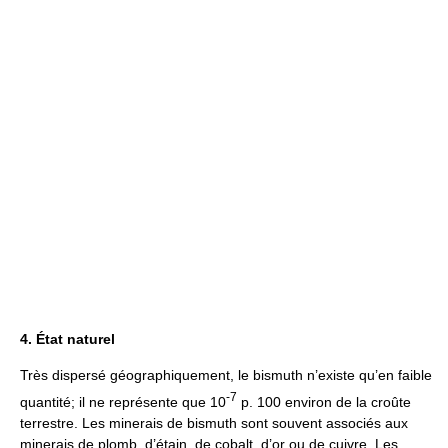
4. État naturel
Très dispersé géographiquement, le bismuth n’existe qu’en faible
-7
quantité; il ne représente que 10
p. 100 environ de la croûte
terrestre. Les minerais de bismuth sont souvent associés aux
minerais de plomb, d’étain, de cobalt, d’or ou de cuivre. Les