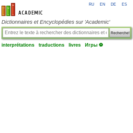
RU
EN
DE
ES
fr-academic.com
Dictionnaires et Encyclopédies sur 'Academic'
Recherche!
interprétations
traductions
livres
Игры ⚽