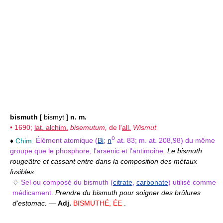
bismuth
[ bismyt ]
n. m.
• 1690;
lat. alchim.
bisemutum,
de l'
all.
Wismut
o
♦
Chim.
Élément atomique (
Bi
;
n
at. 83; m. at. 208,98) du même
groupe que le phosphore, l'arsenic et l'antimoine.
Le bismuth
rougeâtre et cassant entre dans la composition des métaux
fusibles.
♢
Sel ou composé du bismuth (
citrate
,
carbonate
) utilisé comme
médicament.
Prendre du bismuth pour soigner des brûlures
d'estomac.
—
Adj.
BISMUTHÉ, ÉE
.