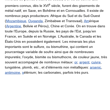
e
premiers connus, dès le XVI
siècle, furent des gisements de
métal natif, en Saxe, en Bohême et en Cornouailles. Il existe de
nombreux pays producteurs: Afrique du Sud et du Sud-Ouest
(
Mozambique
,
Ouganda
, Zimbabwe et Transvaal),
Am
érique
(
Argentine
, Bolivie et Pérou), Chine et Corée. On en trouve dans
toute l’Europe, depuis la Russie, les pays de l’Est, jusqu’en
France, en Suède et en Norvège. L’Australie, le Canada et les
États-Unis en possèdent également. Les minerais les plus
importants sont le sulfure, ou bismuthine, qui contient un
pourcentage variable de soufre ainsi que de nombreuses
impuretés; l’oxyde, bismite ou bismuthocre, de couleur jaune, très
souvent accompagné de nombreux métaux:
or
,
argent
,
cuivre
,
tungstène, plomb, etc., et d’éléments non métalliques:
arsenic
,
antimoine
,
s
élénium; les carbonates, parfois très purs.