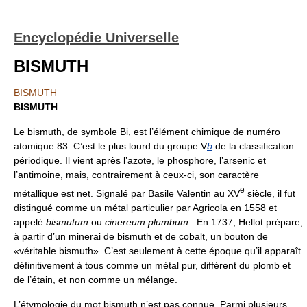
Encyclopédie Universelle
BISMUTH
BISMUTH
BISMUTH
Le bismuth, de symbole Bi, est l’élément chimique de numéro
atomique 83. C’est le plus lourd du groupe V
b
de la classification
périodique. Il vient après l’azote, le phosphore, l’arsenic et
l’antimoine, mais, contrairement à ceux-ci, son caractère
e
métallique est net. Signalé par Basile Valentin au XV
siècle, il fut
distingué comme un métal particulier par Agricola en 1558 et
appelé
bismutum
ou
cinereum plumbum
. En 1737, Hellot prépare,
à partir d’un minerai de bismuth et de cobalt, un bouton de
«véritable bismuth». C’est seulement à cette époque qu’il apparaît
définitivement à tous comme un métal pur, différent du plomb et
de l’étain, et non comme un mélange.
L’étymologie du mot bismuth n’est pas connue. Parmi plusieurs