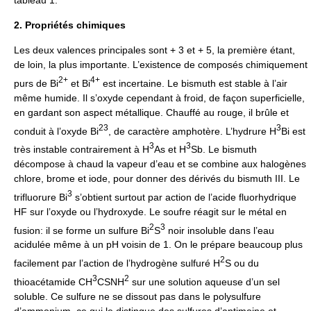
2. Propriétés chimiques
Les deux valences principales sont + 3 et + 5, la première étant,
de loin, la plus importante. L’existence de composés chimiquement
2+
4+
purs de Bi
et Bi
est incertaine. Le bismuth est stable à l’air
même humide. Il s’oxyde cependant à froid, de façon superficielle,
en gardant son aspect métallique. Chauffé au rouge, il brûle et
2
3
3
conduit à l’oxyde Bi
, de caractère amphotère. L’hydrure H
Bi est
3
3
très instable contrairement à H
As et H
Sb. Le bismuth
décompose à chaud la vapeur d’eau et se combine aux halogènes
chlore, brome et iode, pour donner des dérivés du bismuth III. Le
3
trifluorure Bi
s’obtient surtout par action de l’acide fluorhydrique
HF sur l’oxyde ou l’hydroxyde. Le soufre réagit sur le métal en
2
3
fusion: il se forme un sulfure Bi
S
noir insoluble dans l’eau
acidulée même à un pH voisin de 1. On le prépare beaucoup plus
2
facilement par l’action de l’hydrogène sulfuré H
S ou du
3
2
thioacétamide CH
CSNH
sur une solution aqueuse d’un sel
soluble. Ce sulfure ne se dissout pas dans le polysulfure
d’ammonium, ce qui le distingue des sulfures d’antimoine et