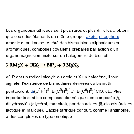
Les organobismuthiques sont plus rares et plus difficiles à obtenir
que ceux des éléments du même groupe:
azote
,
phosphore
,
arsenic et antimoine. À côté des bismuthines aliphatiques ou
aromatiques, composés covalents préparés par action d’un
organomagnésien mixte sur un halogénure de bismuth:
où R est un radical alcoyle ou aryle et X un halogène, il faut
signaler l’existence de bismuthines dérivées du bismuth
6
5
5
6
5
4
6
5
4
pentavalent:
Bi
(C
H
)
, Bi(C
H
)
Cl, Bi(C
H
)
ClO, etc. Plus
importants sont les complexes donnés par des composés 見-
dihydroxylés (glycérol, mannitol), par des acides 見-alcools (acides
lactique et malique). L’acide tartrique conduit, comme l’antimoine,
à des complexes de type émétique.